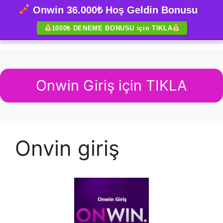
İçeriğe
Onwin 36.000₺ Hoş Geldin Bonusu
atla
1000₺ DENEME BONUSU için TIKLA
Menu
Onwin Giriş için TIKLA
Onvin giriş