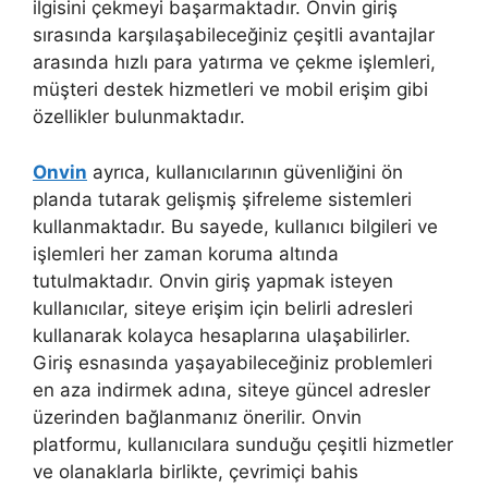
ilgisini çekmeyi başarmaktadır. Onvin giriş
sırasında karşılaşabileceğiniz çeşitli avantajlar
arasında hızlı para yatırma ve çekme işlemleri,
müşteri destek hizmetleri ve mobil erişim gibi
özellikler bulunmaktadır.
Onvin
ayrıca, kullanıcılarının güvenliğini ön
planda tutarak gelişmiş şifreleme sistemleri
kullanmaktadır. Bu sayede, kullanıcı bilgileri ve
işlemleri her zaman koruma altında
tutulmaktadır. Onvin giriş yapmak isteyen
kullanıcılar, siteye erişim için belirli adresleri
kullanarak kolayca hesaplarına ulaşabilirler.
Giriş esnasında yaşayabileceğiniz problemleri
en aza indirmek adına, siteye güncel adresler
üzerinden bağlanmanız önerilir. Onvin
platformu, kullanıcılara sunduğu çeşitli hizmetler
ve olanaklarla birlikte, çevrimiçi bahis