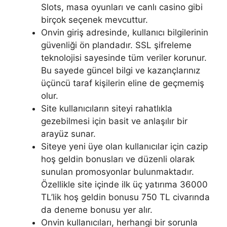
Slots, masa oyunları ve canlı casino gibi
birçok seçenek mevcuttur.
Onvin giriş adresinde, kullanıcı bilgilerinin
güvenliği ön plandadır. SSL şifreleme
teknolojisi sayesinde tüm veriler korunur.
Bu sayede güncel bilgi ve kazançlarınız
üçüncü taraf kişilerin eline de geçmemiş
olur.
Site kullanıcıların siteyi rahatlıkla
gezebilmesi için basit ve anlaşılır bir
arayüz sunar.
Siteye yeni üye olan kullanıcılar için cazip
hoş geldin bonusları ve düzenli olarak
sunulan promosyonlar bulunmaktadır.
Özellikle site içinde ilk üç yatırıma 36000
TL’lik hoş geldin bonusu 750 TL civarında
da deneme bonusu yer alır.
Onvin kullanıcıları, herhangi bir sorunla