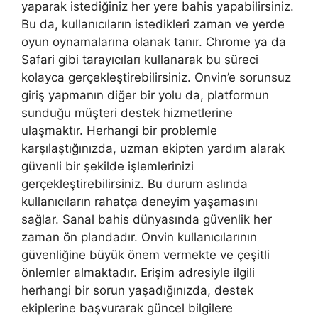
yaparak istediğiniz her yere bahis yapabilirsiniz.
Bu da, kullanıcıların istedikleri zaman ve yerde
oyun oynamalarına olanak tanır. Chrome ya da
Safari gibi tarayıcıları kullanarak bu süreci
kolayca gerçekleştirebilirsiniz. Onvin’e sorunsuz
giriş yapmanın diğer bir yolu da, platformun
sunduğu müşteri destek hizmetlerine
ulaşmaktır. Herhangi bir problemle
karşılaştığınızda, uzman ekipten yardım alarak
güvenli bir şekilde işlemlerinizi
gerçekleştirebilirsiniz. Bu durum aslında
kullanıcıların rahatça deneyim yaşamasını
sağlar. Sanal bahis dünyasında güvenlik her
zaman ön plandadır. Onvin kullanıcılarının
güvenliğine büyük önem vermekte ve çeşitli
önlemler almaktadır. Erişim adresiyle ilgili
herhangi bir sorun yaşadığınızda, destek
ekiplerine başvurarak güncel bilgilere