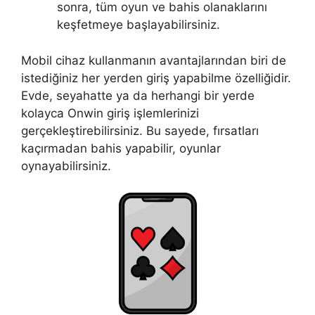
sonra, tüm oyun ve bahis olanaklarını
keşfetmeye başlayabilirsiniz.
Mobil cihaz kullanmanın avantajlarından biri de
istediğiniz her yerden giriş yapabilme özelliğidir.
Evde, seyahatte ya da herhangi bir yerde
kolayca Onwin giriş işlemlerinizi
gerçekleştirebilirsiniz. Bu sayede, fırsatları
kaçırmadan bahis yapabilir, oyunlar
oynayabilirsiniz.