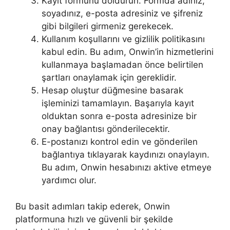
Kayıt formunu doldurun. Formda adınız,
soyadınız, e-posta adresiniz ve şifreniz
gibi bilgileri girmeniz gerekecek.
Kullanım koşullarını ve gizlilik politikasını
kabul edin. Bu adım, Onwin’in hizmetlerini
kullanmaya başlamadan önce belirtilen
şartları onaylamak için gereklidir.
Hesap oluştur düğmesine basarak
işleminizi tamamlayın. Başarıyla kayıt
olduktan sonra e-posta adresinize bir
onay bağlantısı gönderilecektir.
E-postanızı kontrol edin ve gönderilen
bağlantıya tıklayarak kaydınızı onaylayın.
Bu adım, Onwin hesabınızı aktive etmeye
yardımcı olur.
Bu basit adımları takip ederek, Onwin
platformuna hızlı ve güvenli bir şekilde