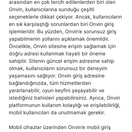
arasından en çok tercih edilenlerden biri olan
Onvin, kullanıcılarına sunduğu çeşitli
seçeneklerle dikkat çekiyor. Ancak, kullanıcıların
en sık karşılaştığı sorunlardan biri Onvin giriş
işlemleridir. Bu yüzden, Onvin’e sorunsuz giriş
yapabilmenin yollarını açıklamak önemlidir.
Öncelikle, Onvin sitesine erişim sağlamak için
doğru adresi kullanmak hayati bir öneme
sahiptir. Sitenin güncel erişim adresine sahip
olmak, kullanıcıların sorunsuz bir deneyim
yaşamasını sağlıyor. Onvin giriş adresine
bağlandığınızda, tüm hizmetlerden
yararlanabilir, oyun keyfini yaşayabilir ve
istediğiniz bahisleri yapabilirsiniz. Ayrıca, Onvin
platformunun kullanım kolaylığı ve erişilebilirliği,
mobil kullanıcıları da unutmamak gerekir.
Mobil cihazlar üzerinden Onvin’e mobil giriş