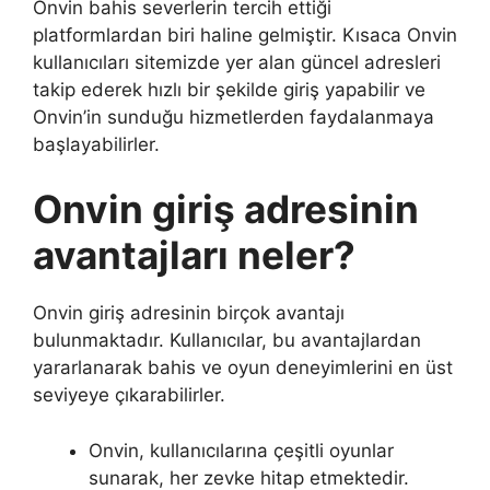
Onvin bahis severlerin tercih ettiği
platformlardan biri haline gelmiştir. Kısaca Onvin
kullanıcıları sitemizde yer alan güncel adresleri
takip ederek hızlı bir şekilde giriş yapabilir ve
Onvin’in sunduğu hizmetlerden faydalanmaya
başlayabilirler.
Onvin giriş adresinin
avantajları neler?
Onvin giriş adresinin birçok avantajı
bulunmaktadır. Kullanıcılar, bu avantajlardan
yararlanarak bahis ve oyun deneyimlerini en üst
seviyeye çıkarabilirler.
Onvin, kullanıcılarına çeşitli oyunlar
sunarak, her zevke hitap etmektedir.