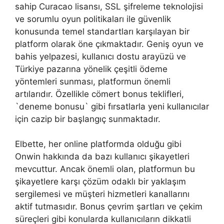
sahip Curacao lisansı, SSL şifreleme teknolojisi
ve sorumlu oyun politikaları ile güvenlik
konusunda temel standartları karşılayan bir
platform olarak öne çıkmaktadır. Geniş oyun ve
bahis yelpazesi, kullanıcı dostu arayüzü ve
Türkiye pazarına yönelik çeşitli ödeme
yöntemleri sunması, platformun önemli
artılarıdır. Özellikle cömert bonus teklifleri,
`deneme bonusu` gibi fırsatlarla yeni kullanıcılar
için cazip bir başlangıç sunmaktadır.
Elbette, her online platformda olduğu gibi
Onwin hakkında da bazı kullanıcı şikayetleri
mevcuttur. Ancak önemli olan, platformun bu
şikayetlere karşı çözüm odaklı bir yaklaşım
sergilemesi ve müşteri hizmetleri kanallarını
aktif tutmasıdır. Bonus çevrim şartları ve çekim
süreçleri gibi konularda kullanıcıların dikkatli