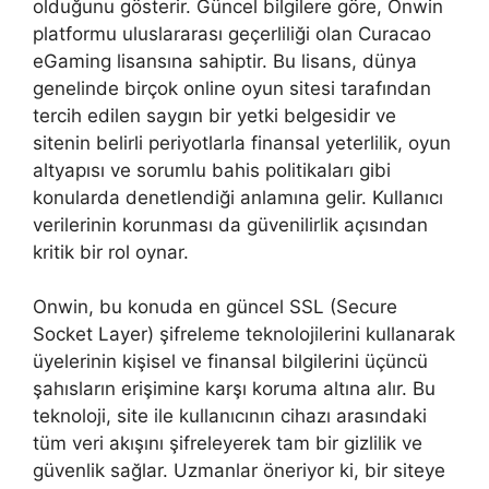
olduğunu gösterir. Güncel bilgilere göre, Onwin
platformu uluslararası geçerliliği olan Curacao
eGaming lisansına sahiptir. Bu lisans, dünya
genelinde birçok online oyun sitesi tarafından
tercih edilen saygın bir yetki belgesidir ve
sitenin belirli periyotlarla finansal yeterlilik, oyun
altyapısı ve sorumlu bahis politikaları gibi
konularda denetlendiği anlamına gelir. Kullanıcı
verilerinin korunması da güvenilirlik açısından
kritik bir rol oynar.
Onwin, bu konuda en güncel SSL (Secure
Socket Layer) şifreleme teknolojilerini kullanarak
üyelerinin kişisel ve finansal bilgilerini üçüncü
şahısların erişimine karşı koruma altına alır. Bu
teknoloji, site ile kullanıcının cihazı arasındaki
tüm veri akışını şifreleyerek tam bir gizlilik ve
güvenlik sağlar. Uzmanlar öneriyor ki, bir siteye