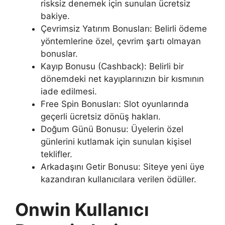
risksiz denemek için sunulan ücretsiz
bakiye.
Çevrimsiz Yatırım Bonusları: Belirli ödeme
yöntemlerine özel, çevrim şartı olmayan
bonuslar.
Kayıp Bonusu (Cashback): Belirli bir
dönemdeki net kayıplarınızın bir kısmının
iade edilmesi.
Free Spin Bonusları: Slot oyunlarında
geçerli ücretsiz dönüş hakları.
Doğum Günü Bonusu: Üyelerin özel
günlerini kutlamak için sunulan kişisel
teklifler.
Arkadaşını Getir Bonusu: Siteye yeni üye
kazandıran kullanıcılara verilen ödüller.
Onwin Kullanıcı