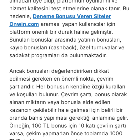
almadan üye olup, platformun oyunlarını ve
hizmet kalitesini test etmelerine olanak tanır. Bu
nedenle,
Deneme Bonusu Veren Siteler
Onwin.com
araması yapan kullanıcılar için
platform önemli bir durak haline gelmiştir.
Sunulan bonuslar arasında yatırım bonusları,
kayıp bonusları (cashback), özel turnuvalar ve
sadakat programları da bulunmaktadır.
Ancak bonusları değerlendirirken dikkat
edilmesi gereken en önemli nokta, çevrim
şartlarıdır. Her bonusun kendine özgü kuralları
ve koşulları bulunur. Çevrim şartı, bonus olarak
alınan miktarın veya bonusla elde edilen
kazancın çekilebilir hale gelmesi için belirli bir
oranda bahis yapılması gerektiği anlamına gelir.
Örneğin, 100 TL bonus için 10 katı çevrim şartı
varsa, çekim yapmadan önce toplamda 1000