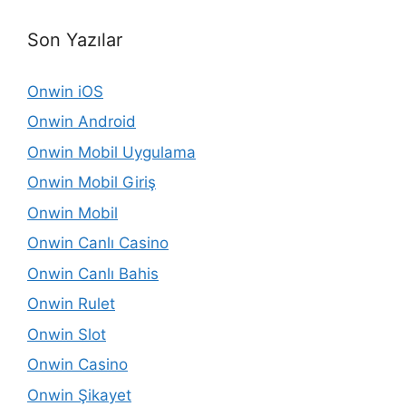
Son Yazılar
Onwin iOS
Onwin Android
Onwin Mobil Uygulama
Onwin Mobil Giriş
Onwin Mobil
Onwin Canlı Casino
Onwin Canlı Bahis
Onwin Rulet
Onwin Slot
Onwin Casino
Onwin Şikayet