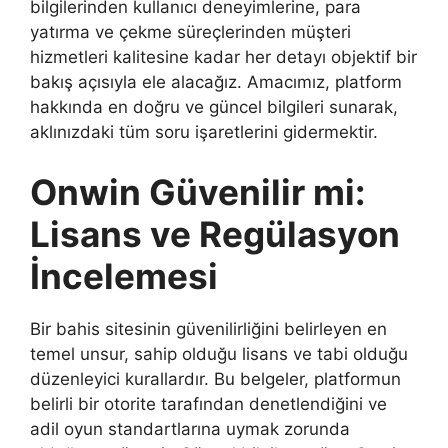
bilgilerinden kullanıcı deneyimlerine, para
yatırma ve çekme süreçlerinden müşteri
hizmetleri kalitesine kadar her detayı objektif bir
bakış açısıyla ele alacağız. Amacımız, platform
hakkında en doğru ve güncel bilgileri sunarak,
aklınızdaki tüm soru işaretlerini gidermektir.
Onwin Güvenilir mi:
Lisans ve Regülasyon
İncelemesi
Bir bahis sitesinin güvenilirliğini belirleyen en
temel unsur, sahip olduğu lisans ve tabi olduğu
düzenleyici kurallardır. Bu belgeler, platformun
belirli bir otorite tarafından denetlendiğini ve
adil oyun standartlarına uymak zorunda