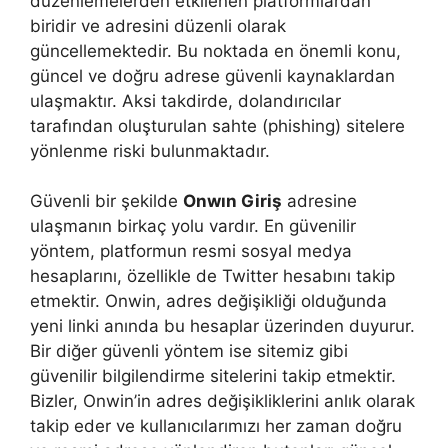
düzenlemelerden etkilenen platformlardan
biridir ve adresini düzenli olarak
güncellemektedir. Bu noktada en önemli konu,
güncel ve doğru adrese güvenli kaynaklardan
ulaşmaktır. Aksi takdirde, dolandırıcılar
tarafından oluşturulan sahte (phishing) sitelere
yönlenme riski bulunmaktadır.
Güvenli bir şekilde
Onwın Giriş
adresine
ulaşmanın birkaç yolu vardır. En güvenilir
yöntem, platformun resmi sosyal medya
hesaplarını, özellikle de Twitter hesabını takip
etmektir. Onwin, adres değişikliği olduğunda
yeni linki anında bu hesaplar üzerinden duyurur.
Bir diğer güvenli yöntem ise sitemiz gibi
güvenilir bilgilendirme sitelerini takip etmektir.
Bizler, Onwin’in adres değişikliklerini anlık olarak
takip eder ve kullanıcılarımızı her zaman doğru