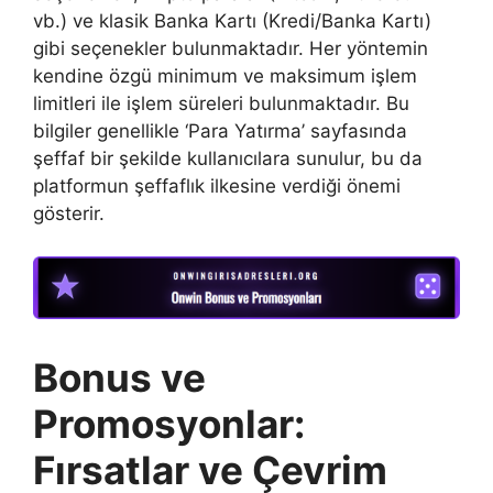
vb.) ve klasik Banka Kartı (Kredi/Banka Kartı)
gibi seçenekler bulunmaktadır. Her yöntemin
kendine özgü minimum ve maksimum işlem
limitleri ile işlem süreleri bulunmaktadır. Bu
bilgiler genellikle ‘Para Yatırma’ sayfasında
şeffaf bir şekilde kullanıcılara sunulur, bu da
platformun şeffaflık ilkesine verdiği önemi
gösterir.
Bonus ve
Promosyonlar:
Fırsatlar ve Çevrim