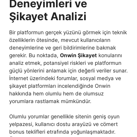
Deneyimleri ve
Şikayet Analizi
Bir platformun gerçek yüzünü görmek için teknik
özelliklerin ötesinde, mevcut kullanıcıların
deneyimlerine ve geri bildirimlerine bakmak
gerekir. Bu noktada,
Onwin Şikayet
konularını
analiz etmek, potansiyel riskleri ve platformun
güçlü yönlerini anlamak için değerli veriler sunar.
İnternet üzerindeki forumlar, sosyal medya ve
şikayet platformları incelendiğinde Onwin
hakkında hem olumlu hem de olumsuz
yorumlara rastlamak mümkündür.
Olumlu yorumlar genellikle sitenin geniş oyun
yelpazesi, kullanıcı dostu arayüzü ve cömert
bonus teklifleri etrafında yoğunlaşmaktadır.