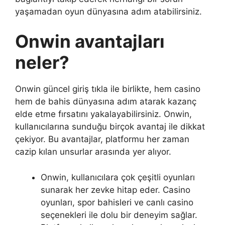
yaşamadan oyun dünyasına adım atabilirsiniz.
Onwin avantajları
neler?
Onwin güncel giriş tıkla ile birlikte, hem casino
hem de bahis dünyasına adım atarak kazanç
elde etme fırsatını yakalayabilirsiniz. Onwin,
kullanıcılarına sunduğu birçok avantaj ile dikkat
çekiyor. Bu avantajlar, platformu her zaman
cazip kılan unsurlar arasında yer alıyor.
Onwin, kullanıcılara çok çeşitli oyunları
sunarak her zevke hitap eder. Casino
oyunları, spor bahisleri ve canlı casino
seçenekleri ile dolu bir deneyim sağlar.