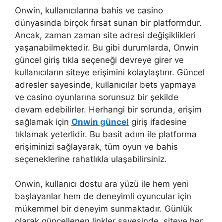
Onwin, kullanıcılarına bahis ve casino
dünyasında birçok fırsat sunan bir platformdur.
Ancak, zaman zaman site adresi değişiklikleri
yaşanabilmektedir. Bu gibi durumlarda, Onwin
güncel giriş tıkla seçeneği devreye girer ve
kullanıcıların siteye erişimini kolaylaştırır. Güncel
adresler sayesinde, kullanıcılar bets yapmaya
ve casino oyunlarına sorunsuz bir şekilde
devam edebilirler. Herhangi bir sorunda, erişim
sağlamak için
Onwin güncel
giriş ifadesine
tıklamak yeterlidir. Bu basit adım ile platforma
erişiminizi sağlayarak, tüm oyun ve bahis
seçeneklerine rahatlıkla ulaşabilirsiniz.
Onwin, kullanıcı dostu ara yüzü ile hem yeni
başlayanlar hem de deneyimli oyuncular için
mükemmel bir deneyim sunmaktadır. Günlük
olarak güncellenen linkler sayesinde, siteye her