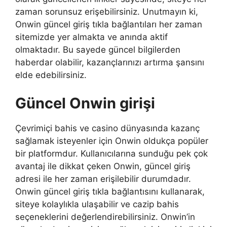
zaman sorunsuz erişebilirsiniz. Unutmayın ki,
Onwin güncel giriş tıkla bağlantıları her zaman
sitemizde yer almakta ve anında aktif
olmaktadır. Bu sayede güncel bilgilerden
haberdar olabilir, kazançlarınızı artırma şansını
elde edebilirsiniz.
Güncel Onwin girişi
Çevrimiçi bahis ve casino dünyasında kazanç
sağlamak isteyenler için Onwin oldukça popüler
bir platformdur. Kullanıcılarına sunduğu pek çok
avantaj ile dikkat çeken Onwin, güncel giriş
adresi ile her zaman erişilebilir durumdadır.
Onwin güncel giriş tıkla bağlantısını kullanarak,
siteye kolaylıkla ulaşabilir ve cazip bahis
seçeneklerini değerlendirebilirsiniz. Onwin’in