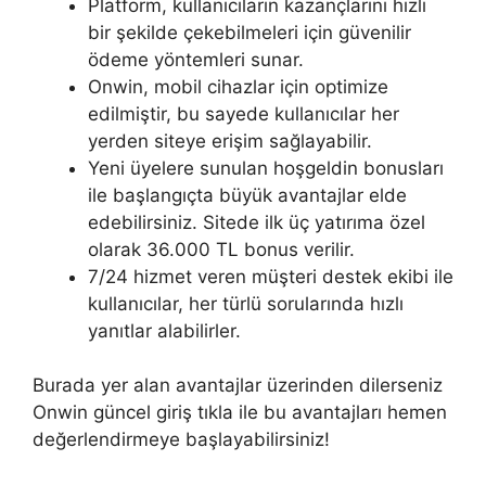
Platform, kullanıcıların kazançlarını hızlı
bir şekilde çekebilmeleri için güvenilir
ödeme yöntemleri sunar.
Onwin, mobil cihazlar için optimize
edilmiştir, bu sayede kullanıcılar her
yerden siteye erişim sağlayabilir.
Yeni üyelere sunulan hoşgeldin bonusları
ile başlangıçta büyük avantajlar elde
edebilirsiniz. Sitede ilk üç yatırıma özel
olarak 36.000 TL bonus verilir.
7/24 hizmet veren müşteri destek ekibi ile
kullanıcılar, her türlü sorularında hızlı
yanıtlar alabilirler.
Burada yer alan avantajlar üzerinden dilerseniz
Onwin güncel giriş tıkla ile bu avantajları hemen
değerlendirmeye başlayabilirsiniz!