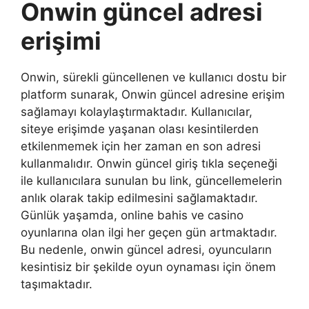
Onwin güncel adresi
erişimi
Onwin, sürekli güncellenen ve kullanıcı dostu bir
platform sunarak, Onwin güncel adresine erişim
sağlamayı kolaylaştırmaktadır. Kullanıcılar,
siteye erişimde yaşanan olası kesintilerden
etkilenmemek için her zaman en son adresi
kullanmalıdır. Onwin güncel giriş tıkla seçeneği
ile kullanıcılara sunulan bu link, güncellemelerin
anlık olarak takip edilmesini sağlamaktadır.
Günlük yaşamda, online bahis ve casino
oyunlarına olan ilgi her geçen gün artmaktadır.
Bu nedenle, onwin güncel adresi, oyuncuların
kesintisiz bir şekilde oyun oynaması için önem
taşımaktadır.