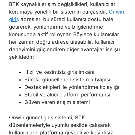
BTK kaynaklı erişim değişiklikleri, kullanıcıları
korumaya yönelik bir sistemin parçasıdır.
Onwin
giriş
adresleri bu süreci kullanıcı dostu hale
getirerek, yönlendirme ve bilgilendirme
konusunda aktif rol oynar. Böylece kullanıcılar
her zaman doğru adrese ulaşabilir. Kullanıcı
deneyimini güçlendiren diğer avantajlar ise şu
şekildedir:
Hızlı ve kesintisiz giriş imkânı
Sürekli güncellenen sistem altyapısı
Destek ekipleri ile yönlendirme kolaylığı
Stabil ve akıcı platform performansı
Güven veren erişim sistemi
Onwin güncel giriş sistemi, BTK
düzenlemeleriyle uyumlu şekilde çalışarak
kullanıcıların platforma güvenli ve kesintisiz