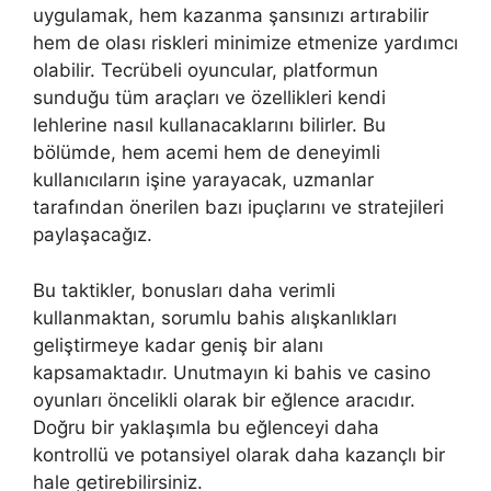
uygulamak, hem kazanma şansınızı artırabilir
hem de olası riskleri minimize etmenize yardımcı
olabilir. Tecrübeli oyuncular, platformun
sunduğu tüm araçları ve özellikleri kendi
lehlerine nasıl kullanacaklarını bilirler. Bu
bölümde, hem acemi hem de deneyimli
kullanıcıların işine yarayacak, uzmanlar
tarafından önerilen bazı ipuçlarını ve stratejileri
paylaşacağız.
Bu taktikler, bonusları daha verimli
kullanmaktan, sorumlu bahis alışkanlıkları
geliştirmeye kadar geniş bir alanı
kapsamaktadır. Unutmayın ki bahis ve casino
oyunları öncelikli olarak bir eğlence aracıdır.
Doğru bir yaklaşımla bu eğlenceyi daha
kontrollü ve potansiyel olarak daha kazançlı bir
hale getirebilirsiniz.