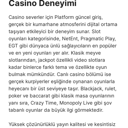
Casino Deneyimi
Casino severler için Platform güncel giriş,
gerçek bir kumarhane atmosferini dijital ortama
taşıyan etkileyici bir deneyim sunar. Slot
oyunları kategorisinde, NetEnt, Pragmatic Play,
EGT gibi dünyaca ünlü sağlayıcıların en popüler
ve en yeni oyunları yer alır. Klasik meyve
slotlarından, jackpot özellikli video slotlara
kadar binlerce farklı tema ve özellikte oyun
bulmak mümkündür. Canlı casino bölümü ise
gerçek kurpiyerler eşliğinde oynanan oyunlarla
heyecanı bir üst seviyeye taşır. Blackjack, rulet,
poker ve baccarat gibi klasik masa oyunlarının
yanı sıra, Crazy Time, Monopoly Live gibi şov
tabanlı oyunlar da büyük ilgi görmektedir.
Yüksek çözünürlüklü yayın kalitesi ve kesintisiz