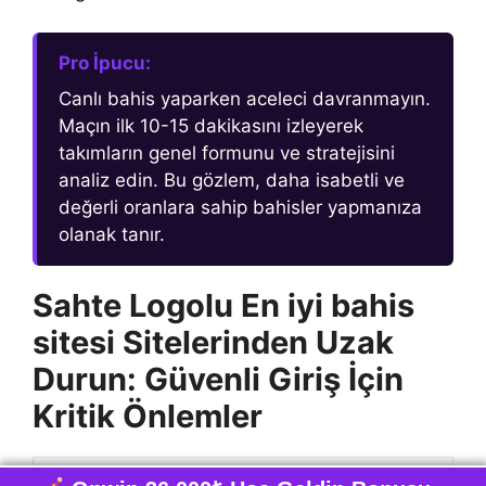
Pro İpucu:
Canlı bahis yaparken aceleci davranmayın.
Maçın ilk 10-15 dakikasını izleyerek
takımların genel formunu ve stratejisini
analiz edin. Bu gözlem, daha isabetli ve
değerli oranlara sahip bahisler yapmanıza
olanak tanır.
Sahte Logolu En iyi bahis
sitesi Sitelerinden Uzak
Durun: Güvenli Giriş İçin
Kritik Önlemler
Bu platform sahte siteleri nasıl anlaşılır?