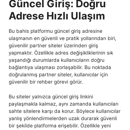
Güncel Giriş: Doğru
Adrese Hızlı Ulaşım
Bu bahis platformu güncel giriş adresine
ulaşmanın en güvenli ve pratik yollarından biri,
güvenilir partner siteler üzerinden giriş
yapmaktır. Özellikle adres değişikliklerinin sık
yaşandığı durumlarda kullanıcıların doğru
bağlantıya ulaşması zorlaşabilir. Bu noktada
doğrulanmış partner siteler, kullanıcılar için
güvenilir bir rehber görevi görür.
Bu siteler yalnızca güncel giriş linkini
paylaşmakla kalmaz, aynı zamanda kullanıcıları
sahte sitelere karşı da korur. Böylece kullanıcılar
yanlış yönlendirmelerden uzak durarak güvenli
bir şekilde platforma erişebilir. Özellikle yeni