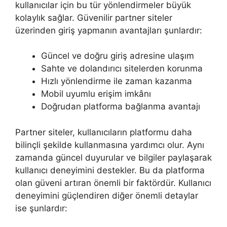
kullanıcılar için bu tür yönlendirmeler büyük
kolaylık sağlar. Güvenilir partner siteler
üzerinden giriş yapmanın avantajları şunlardır:
Güncel ve doğru giriş adresine ulaşım
Sahte ve dolandırıcı sitelerden korunma
Hızlı yönlendirme ile zaman kazanma
Mobil uyumlu erişim imkânı
Doğrudan platforma bağlanma avantajı
Partner siteler, kullanıcıların platformu daha
bilinçli şekilde kullanmasına yardımcı olur. Aynı
zamanda güncel duyurular ve bilgiler paylaşarak
kullanıcı deneyimini destekler. Bu da platforma
olan güveni artıran önemli bir faktördür. Kullanıcı
deneyimini güçlendiren diğer önemli detaylar
ise şunlardır: