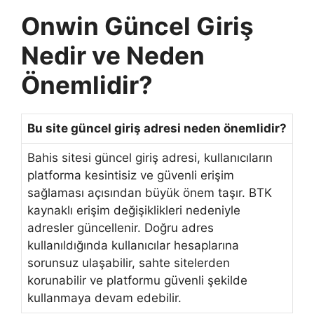
Onwin Güncel Giriş
Nedir ve Neden
Önemlidir?
Bu site güncel giriş adresi neden önemlidir?
Bahis sitesi güncel giriş adresi, kullanıcıların
platforma kesintisiz ve güvenli erişim
sağlaması açısından büyük önem taşır. BTK
kaynaklı erişim değişiklikleri nedeniyle
adresler güncellenir. Doğru adres
kullanıldığında kullanıcılar hesaplarına
sorunsuz ulaşabilir, sahte sitelerden
korunabilir ve platformu güvenli şekilde
kullanmaya devam edebilir.