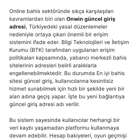
Online bahis sektöründe sıkça karşılaşılan
kavramlardan biri olan
Onwin güncel giriş
adresi
, Türkiyedeki yasal düzenlemeler
nedeniyle ortaya çıkan önemli bir erişim
sistemini ifade eder. Bilgi Teknolojileri ve İletişim
Kurumu (BTK) tarafından uygulanan erişim
politikaları kapsamında, yabancı merkezli bahis
sitelerinin adresleri belirli aralıklarla
engellenebilmektedir. Bu durumda En iyi bahis
sitesi güncel giriş, kullanıcılarına kesintisiz
hizmet sunabilmek için hızlı bir şekilde yeni bir
alan adına geçiş yapar. İşte bu yeni bağlantıya
güncel giriş adresi adı verilir.
Bu sistem sayesinde kullanıcılar herhangi bir
veri kaybı yaşamadan platformu kullanmaya
devam edebilir. Hesap bakiyeleri, oyun geçmişi