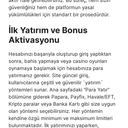
aktif hale getirebilirsiniz. Bu süreç, hem sizin
güvenliğiniz hem de platformun yasal
yükümlülükleri için standart bir prosedürdür.
İlk Yatırım ve Bonus
Aktivasyonu
Hesabınızı başarıyla oluşturup giriş yaptıktan
sonra, bahis yapmaya veya casino oyunları
oynamaya başlamak için hesabınıza para
yatırmanız gerekir. Site güncel giriş,
kullanıcılarına çeşitli ve güvenilir `yatırım`
yöntemleri sunar. Ana sayfadaki “Para Yatır”
bölümüne giderek Papara, Payfix, Havale/EFT,
Kripto paralar veya Banka Kartı gibi size uygun
olan yöntemi seçebilirsiniz. Her yöntemin
kendine özgü minimum ve maksimum limitleri
bulunmaktadır. İlk yatırımınızı yaparken,