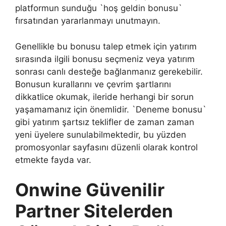
platformun sunduğu `hoş geldin bonusu`
fırsatından yararlanmayı unutmayın.
Genellikle bu bonusu talep etmek için yatırım
sırasında ilgili bonusu seçmeniz veya yatırım
sonrası canlı desteğe bağlanmanız gerekebilir.
Bonusun kurallarını ve çevrim şartlarını
dikkatlice okumak, ileride herhangi bir sorun
yaşamamanız için önemlidir. `Deneme bonusu`
gibi yatırım şartsız teklifler de zaman zaman
yeni üyelere sunulabilmektedir, bu yüzden
promosyonlar sayfasını düzenli olarak kontrol
etmekte fayda var.
Onwine Güvenilir
Partner Sitelerden